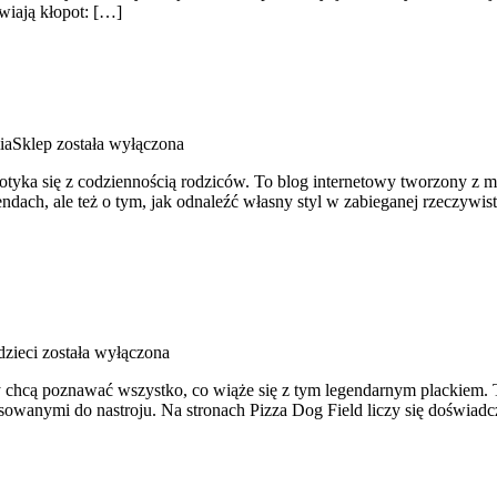
wiają kłopot: […]
aSklep
została wyłączona
tyka się z codziennością rodziców. To blog internetowy tworzony z my
trendach, ale też o tym, jak odnaleźć własny styl w zabieganej rzeczywi
dzieci
została wyłączona
y chcą poznawać wszystko, co wiąże się z tym legendarnym plackiem. To
anymi do nastroju. Na stronach Pizza Dog Field liczy się doświadczen