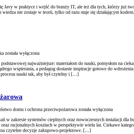
ę Javy w praktyce i wejść do branży IT, ale też dla tych, którzy już tw
ym wiedza nie zostaje w teorii, tylko od razu staje się działającym k
ka
została wyłączona
e podstawowej najważniejsze: materiałom do nauki, pomysłom na cieka
drego wspierania, a pedagog dostanie inspiracje gotowe do wdrożenia 
procesu nauki tak, aby był czytelny i […]
ożarowa
eństwo domu i ochrona przeciwpożarowa
została wyłączona
ań w zakresie systemów cieplnych oraz nowoczesnych instalacji dla bu
 oraz racjonalnych kosztach w perspektywie wielu lat. Ciekawe kategori
je na czytelne decyzje zakupowo-projektowe. […]