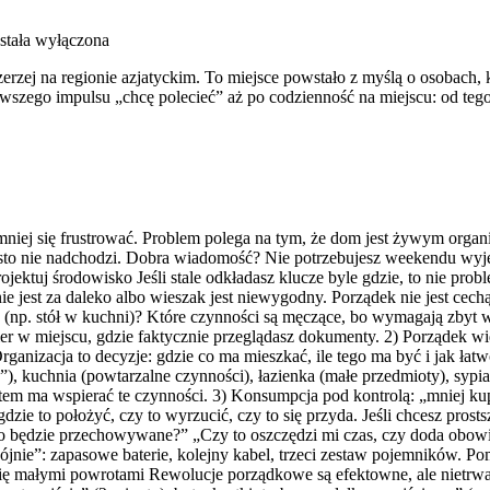
stała wyłączona
erzej na regionie azjatyckim. To miejsce powstało z myślą o osobach, 
go impulsu „chcę polecieć” aż po codzienność na miejscu: od tego, kie
, mniej się frustrować. Problem polega na tym, że dom jest żywym org
zęsto nie nadchodzi. Dobra wiadomość? Nie potrzebujesz weekendu wyję
jektuj środowisko Jeśli stale odkładasz klucze byle gdzie, to nie probl
nie jest za daleko albo wieszak jest niewygodny. Porządek nie jest cech
u” (np. stół w kuchni)? Które czynności są męczące, bo wymagają zbyt 
pier w miejscu, gdzie faktycznie przeglądasz dokumenty. 2) Porządek 
Organizacja to decyzje: gdzie co ma mieszkać, ile tego ma być i jak łatw
, kuchnia (powtarzalne czynności), łazienka (małe przedmioty), sypialn
”. System ma wspierać te czynności. 3) Konsumpcja pod kontrolą: „mni
dzie to położyć, czy to wyrzucić, czy to się przyda. Jeśli chcesz pros
 to będzie przechowywane?” „Czy to oszczędzi mi czas, czy doda obo
nie”: zapasowe baterie, kolejny kabel, trzeci zestaw pojemników. Poma
ię małymi powrotami Rewolucje porządkowe są efektowne, ale nietrwałe