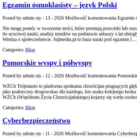
Egzamin ósmoklasisty – język Polski
Posted by admin
sty - 13 - 2026
Możliwość komentowania
Egzamin ó
Nie mogę pomóc w tworzeniu treści, które promują przecieki lub oszu
do uczciwej nauki, analizy trendów na podstawie arkuszy z lat ubie
Wiedza o społeczeństwie. Sqlmedia.pl to baza nauki pod egzamin […
Categories:
Blog
Pomorskie wyspy i półwyspy
Posted by admin
sty - 12 - 2026
Możliwość komentowania
Pomorski
WŻCh Trójmiasto to platforma spotkania chrześcijan pragnących głęb
jako praktyczny drogowskaz dla każdego, kto szuka kolejnego kroku w 
WŻCh (Wspólnota Życia Chrześcijańskiego) kojarzy się wielu osob
Categories:
Blog
Cyberbezpieczeństwo
Posted by admin
sty - 11 - 2026
Możliwość komentowania
Cyberbez