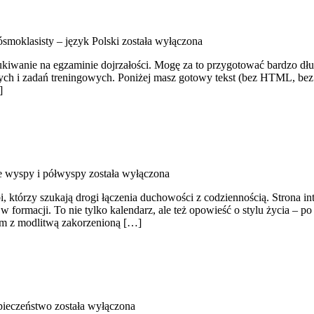
smoklasisty – język Polski
została wyłączona
kiwanie na egzaminie dojrzałości. Mogę za to przygotować bardzo dług
głych i zadań treningowych. Poniżej masz gotowy tekst (bez HTML, bez
]
e wyspy i półwyspy
została wyłączona
i, którzy szukają drogi łączenia duchowości z codziennością. Strona i
formacji. To nie tylko kalendarz, ale też opowieść o stylu życia – po 
om z modlitwą zakorzenioną […]
pieczeństwo
została wyłączona