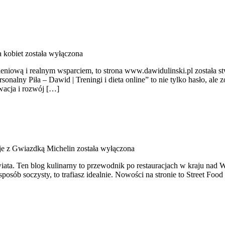
a kobiet
została wyłączona
żywieniową i realnym wsparciem, to strona www.dawidulinski.pl została 
onalny Piła – Dawid | Treningi i dieta online” to nie tylko hasło, ale 
wacja i rozwój […]
je z Gwiazdką Michelin
została wyłączona
ata. Ten blog kulinarny to przewodnik po restauracjach w kraju nad W
posób soczysty, to trafiasz idealnie. Nowości na stronie to Street Food