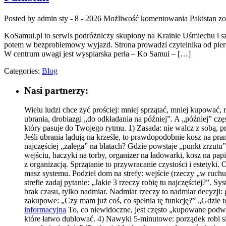
Posted by admin
sty - 8 - 2026
Możliwość komentowania
Pakistan
zo
KoSamui.pl to serwis podróżniczy skupiony na Krainie Uśmiechu i sz
potem w bezproblemowy wyjazd. Strona prowadzi czytelnika od pierwsze
W centrum uwagi jest wyspiarska perła – Ko Samui – […]
Categories:
Blog
Nasi partnerzy:
Wielu ludzi chce żyć prościej: mniej sprzątać, mniej kupować
ubrania, drobiazgi „do odkładania na później”. A „później” c
który pasuje do Twojego rytmu. 1) Zasada: nie walcz z sobą, pro
Jeśli ubrania lądują na krześle, to prawdopodobnie kosz na pra
najczęściej „zalega” na blatach? Gdzie powstaje „punkt zrzut
wejściu, haczyki na torby, organizer na ładowarki, kosz na pa
z organizacją. Sprzątanie to przywracanie czystości i estetyki. 
masz systemu. Podziel dom na strefy: wejście (rzeczy „w ruchu”)
strefie zadaj pytanie: „Jakie 3 rzeczy robię tu najczęściej?
brak czasu, tylko nadmiar. Nadmiar rzeczy to nadmiar decyzji: g
zakupowe: „Czy mam już coś, co spełnia tę funkcję?” „Gdzie
informacyjna
To, co niewidoczne, jest często „kupowane podwój
które łatwo dublować. 4) Nawyki 5-minutowe: porządek robi s