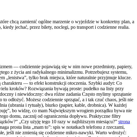
które chcą zamienić ogólne marzenie o wyjeździe w konkretny plan, a
dy jechać, przez bilety, noclegi, po transport i codzienne realia.
anizmem — codziennie pojawiają się w nim nowe przedmioty, papiery,
tego z życia ani radykalnego minimalizmu. Potrzebujesz systemu,
em „lenistwa”, tylko brak miejsca, które naturalnie przyjmuje klucze.
ą charakteru — to efekt konstrukcji otoczenia. Szybki audyt: Co
wielu kroków? Rozwiązania bywają proste: pudełko na listy przy
widoczny i niewidoczny: dwa różne zadania Często mylimy sprzątanie
o to odłożyć. Możesz codziennie sprzątać, a i tak czuć chaos, jeśli nie
ia (ubrania i rytuały), biurko (papier, kable, drobnica). W każdej
ej kupuję”, bo widzę, co mam Największym wrogiem porządku bywa nie
tszego domu, zacznij od ograniczenia dopływu. Praktyczne filtry
wiązków?” „Czy użyję tego 10 razy w najbliższym miesiącu?”
strona
ga prosta lista „mam to”: spis w notatkach telefonu z rzeczami,
, jeśli nie zmienią się codzienne mikro-nawyki. Warto wdrożyć: